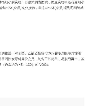
种很细小的炭粒，有很大的表面积，而且炭粒中还有更细小
与气体(杂质)充分接触，当这些气体(杂质)碰到毛细管就
物质，对苯类、乙酸乙酯等 VOCs 的吸附回收非常有
并且活性炭原料廉价充足，制备工艺简单，易脱附再生，基
常约为 45～130）的 VOCs。