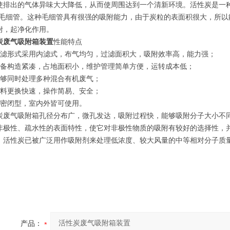
使排出的气体异味大大降低，从而使周围达到一个清新环境。活性炭是一
-毛细管。这种毛细管具有很强的吸附能力，由于炭粒的表面积很大，所以能
附，起净化作用。
炭废气吸附箱装置
性能特点
过滤形式采用内滤式，布气均匀，过滤面积大，吸附效率高，能力强；
设备构造紧凑，占地面积小，维护管理简单方便，运转成本低；
能够同时处理多种混合有机废气；
滤料更换快速，操作简易、安全；
全密闭型，室内外皆可使用。
炭废气吸附箱孔径分布广，微孔发达，吸附过程快，能够吸附分子大小不同的
非极性、疏水性的表面特性，使它对非极性物质的吸附有较好的选择性，
，活性炭已被广泛用作吸附剂来处理低浓度、较大风量的中等相对分子质量（通
产品：