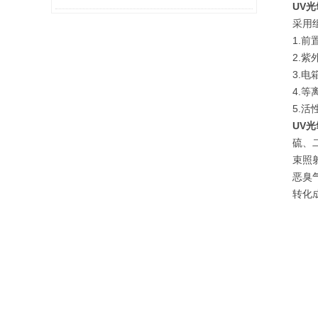
UV
采用
1.
2.
3.
4.
5.
UV
硫、
束照
恶臭
转化