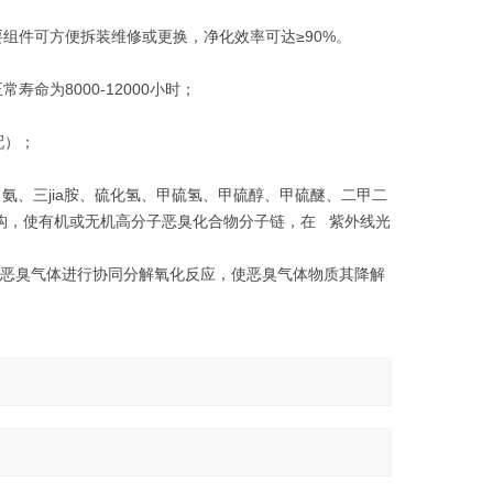
要组件可方便拆装维修或更换，净化效率可达≥90%。
命为8000-12000小时；
配）；
氨、三jia胺、硫化氢、甲硫氢、甲硫醇、甲硫醚、二甲二
结构，使有机或无机高分子恶臭化合物分子链，在 紫外线光
对恶臭气体进行协同分解氧化反应，使恶臭气体物质其降解