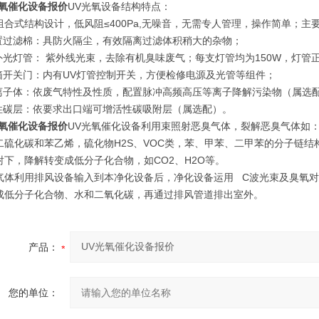
光氧催化设备报价
UV光氧设备结构特点：
组合式结构设计，低风阻≤400Pa,无噪音，无需专人管理，操作简单；主
前置过滤棉：具防火隔尘，有效隔离过滤体积稍大的杂物；
紫外光灯管： 紫外线光束，去除有机臭味废气；每支灯管均为150W，灯管正常寿
电箱开关门：内有UV灯管控制开关，方便检修电源及光管等组件；
等离子体：依废气特性及性质，配置脉冲高频高压等离子降解污染物（属选
活性碳层：依要求出口端可增活性碳吸附层（属选配）。
光氧催化设备报价
UV光氧催化设备利用束照射恶臭气体，裂解恶臭气体如：
二硫化碳和苯乙烯，硫化物H2S、VOC类，苯、甲苯、二甲苯的分子链
射下，降解转变成低分子化合物，如CO2、H2O等。
气体利用排风设备输入到本净化设备后，净化设备运用 C波光束及臭氧
成低分子化合物、水和二氧化碳，再通过排风管道排出室外。
产品：
您的单位：