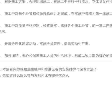
 根据施工方案，合理组织施工，在施工中推行平行流水、立体义叉作
 施工中对每个环节都必须按总体计划完成，在实施中都需为第一线施工
 施工中对质量严格控制，检查落实，抓好各个施工环节，前一道工序未
要求。
 开展合理化建议活动，实施全员管理，提高劳动生产率。
 加强团结，关心和保障施工人员的生活环境，形成以项目部为核心的
：
本篇看完你就知道酸碱中和喷淋设备的安装维护与保养方法了
：
你知道排风圆风管与方形相比有哪些优点么