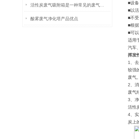
■设
活性炭废气吸附箱是一种常见的废气治理设备
■以
■不
酸雾废气净化塔产品优点
■根
■可
适用
汽车
挥发
1、
较强
废气
2、
废气
3、
活性
4、
炭上