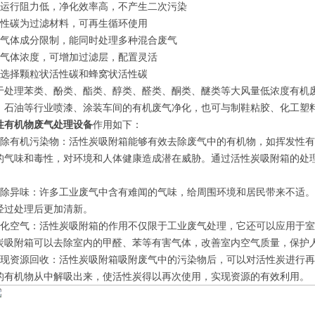
备运行阻力低，净化效率高，不产生二次污染
活性碳为过滤材料，可再生循环使用
受气体成分限制，能同时处理多种混合废气
据气体浓度，可增加过滤层，配置灵活
以选择颗粒状活性碳和蜂窝状活性碳
于处理苯类、酚类、酯类、醇类、醛类、酮类、醚类等大风量低浓度有机
、石油等行业喷漆、涂装车间的有机废气净化，也可与制鞋粘胶、化工塑
性有机物废气处理设备
作用如下：
去除有机污染物：活性炭吸附箱能够有效去除废气中的有机物，如挥发性有
的气味和毒性，对环境和人体健康造成潜在威胁。通过活性炭吸附箱的处
。
消除异味：许多工业废气中含有难闻的气味，给周围环境和居民带来不适
经过处理后更加清新。
净化空气：活性炭吸附箱的作用不仅限于工业废气处理，它还可以应用于
炭吸附箱可以去除室内的甲醛、苯等有害气体，改善室内空气质量，保护
实现资源回收：活性炭吸附箱吸附废气中的污染物后，可以对活性炭进行
的有机物从中解吸出来，使活性炭得以再次使用，实现资源的有效利用。