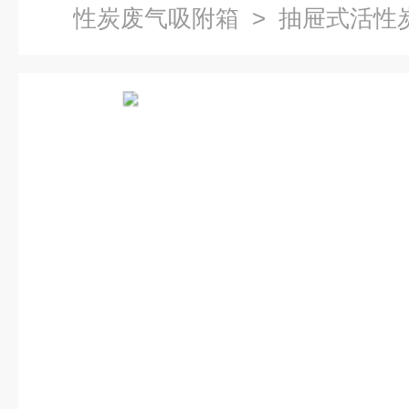
性炭废气吸附箱
> 抽屉式活性