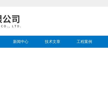
新闻中心
技术文章
工程案例