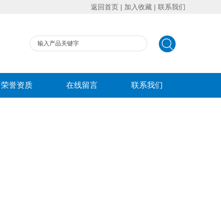
返回首页
|
加入收藏
|
联系我们
荣誉资质
在线留言
联系我们