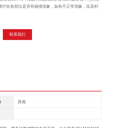
查叶轮各部位是否有碰撞现象，如有不正常现象，应及时
联系我们
力
其他