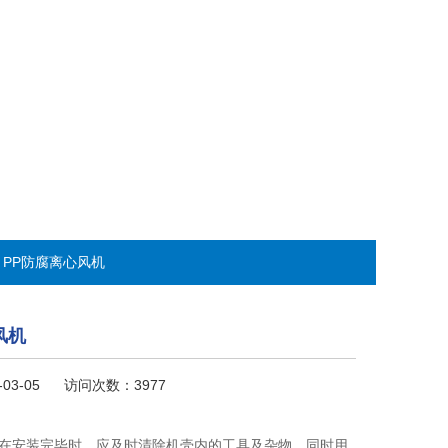
 PP防腐离心风机
风机
-03-05 访问次数：3977
机在安装完毕时，应及时清除机壳内的工具及杂物，同时用