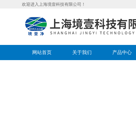
欢迎进入上海境壹科技有限公司！
网站首页
关于我们
产品中心