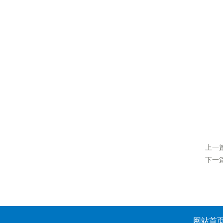
上一
下一
网站首