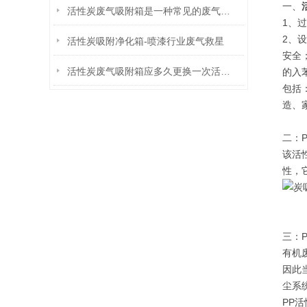
一、
活性炭废气吸附箱是一种常见的废气治理设备
1、
2、
活性炭吸附净化箱-喷漆行业废气救星
安全
活性炭废气吸附箱应多久更换一次活性炭呢
的入
包括
造、
二：
该活
性，
三：
有机
因此
尘系
PP