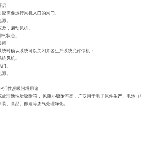
开启
对应需要运行风机入口的风门。
电源。
压差，启动风机。
排气状态。
关闭
系统时确认系统可以关闭并各生产系统允许停机：
系统风机。
风门。
电源。
PP活性炭吸附塔用途
气处理活性炭吸附箱， 风阻小吸附率高，广泛用于电子原件生产、电池
涂装、食品、酿造等废气处理净化。