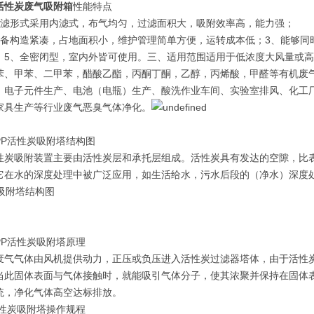
活性炭废气吸附箱
性能特点
过滤形式采用内滤式，布气均匀，过滤面积大，吸附效率高，能力强；
设备构造紧凑，占地面积小，维护管理简单方便，运转成本低；3、能够同
；5、全密闭型，室内外皆可使用。三、适用范围适用于低浓度大风量或
苯、甲苯、二甲苯，醋酸乙酯，丙酮丁酮，乙醇，丙烯酸，甲醛等有机废
：电子元件生产、电池（电瓶）生产、酸洗作业车间、实验室排风、化工
家具生产等行业废气恶臭气体净化。
PP活性炭吸附塔结构图
性炭吸附装置主要由活性炭层和承托层组成。活性炭具有发达的空隙，比
它在水的深度处理中被广泛应用，如生活给水，污水后段的（净水）深度
PP活性炭吸附塔原理
废气气体由风机提供动力，正压或负压进入活性炭过滤器塔体，由于活性
当此固体表面与气体接触时，就能吸引气体分子，使其浓聚并保持在固体
统，净化气体高空达标排放。
活性炭吸附塔操作规程