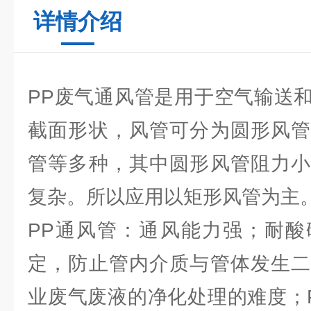
详情介绍
PP废气通风管是用于空气输送
截面形状，风管可分为圆形风管
管等多种，其中圆形风管阻力小
复杂。所以应用以矩形风管为主
PP通风管：通风能力强；耐酸
定，防止管内介质与管体发生二
业废气废液的净化处理的难度；