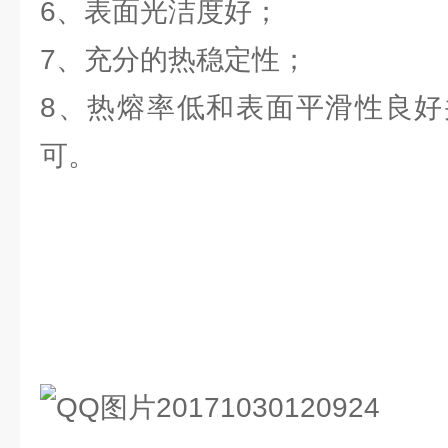
6、表面光洁度好；
7、充分的热稳定性；
8、热熔率低和表面平滑性良好
可。