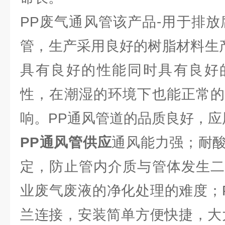
PP废气通风管该产品-用于排放
管，生产采用良好的树脂材料生产
具有良好的性能同时具有良好
性，在潮湿的环境下也能正常的
响。PP通风管道的品质良好，应
PP通风管供应
通风能力强；耐
定，防止管内介质与管体发生二
业废气废液的净化处理的难度；
兰连接，安装简单方便快捷，大