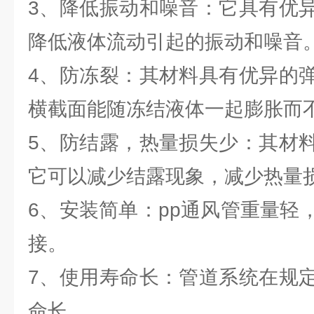
3、降低振动和噪音：它具有优
降低液体流动引起的振动和噪音
4、防冻裂：其材料具有优异的
横截面能随冻结液体一起膨胀而
5、防结露，热量损失少：其材
它可以减少结露现象，减少热量
6、安装简单：pp通风管重量轻
接。
7、使用寿命长：管道系统在规
命长。