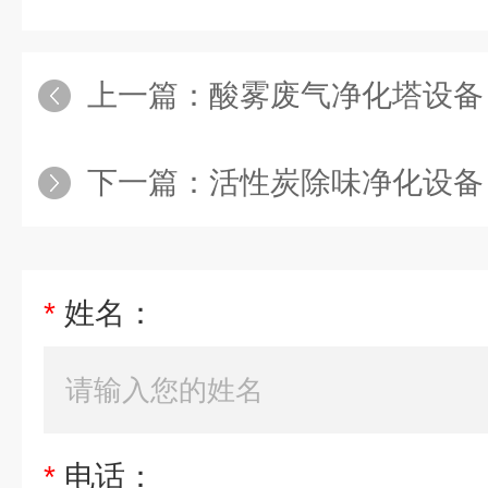
上一篇：
酸雾废气净化塔设备
下一篇：
活性炭除味净化设备
*
姓名：
*
电话：