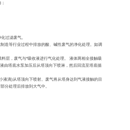
响；
净化过滤废气。
械制造等行业过程中排放的酸、碱性废气的净化处理。如调
料层，废气与*吸收液进行气化处理。 液体两相全接触吸
收液由塔底水泵加压后从塔顶向下喷淋，然后回流至塔底循
小液滴)从塔顶向下喷射。废气将从塔身达到气液接触的目
雾部分处理后排放到大气中。