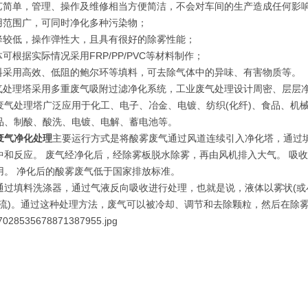
工艺简单，管理、操作及维修相当方便简洁，不会对车间的生产造成任何影
适用范围广，可同时净化多种污染物；
压降较低，操作弹性大，且具有很好的除雾性能；
体可根据实际情况采用FRP/PP/PVC等材料制作；
填料采用高效、低阻的鲍尔环等填料，可去除气体中的异味、有害物质等。
废气处理塔采用多重废气吸附过滤净化系统，工业废气处理设计周密、层层
废气处理塔广泛应用于化工、电子、冶金、电镀、纺织(化纤)、食品、机
品、制酸、酸洗、电镀、电解、蓄电池等。
废气净化处理
主要运行方式是将酸雾废气通过风道连续引入净化塔，通过填
中和反应。 废气经净化后，经除雾板脱水除雾，再由风机排入大气。 吸
用。 净化后的酸雾废气低于国家排放标准。
通过填料洗涤器，通过气液反向吸收进行处理，也就是说，液体以雾状(或
逆流)。通过这种处理方法，废气可以被冷却、调节和去除颗粒，然后在除