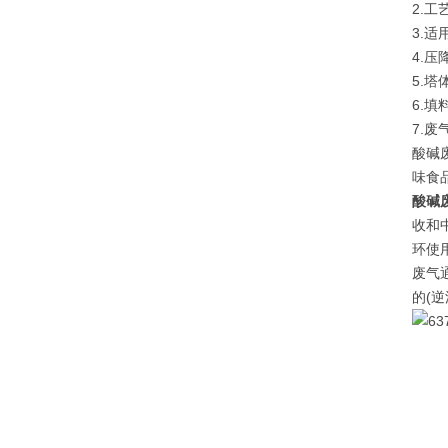
2.
3.
4.
5.塔
6.
7.
酸碱
味食
酸碱
收和
环使
废气
的(