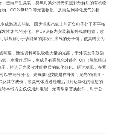
合，进而产生臭氧，臭氧对紫外线光束照射分解后的有机物
、CO2和H2O 等无害物质，从而达到净化废气的目
化变成游离态的氧，因为游离态氧上的正负电子处于不平衡
挥发性废气的分化。在UV设备内安装着紫外线放电管，紫
的光子能可以裂解小于该能量的挥发性废气的分子键，使其转变为
外线照耀，活性资料可以吸收大量的光能，于外表发作鼓励
与氧、水发作反响，生成具有强氧化才能的·OH（氢氧根自
的电子，推进无光吸收才能物质的氧化分化。研讨发现，在紫
就可以被充分分化。光氧催化技能是在外界可见光的作用下
2O及其它成份，废臭气体通过处理后可到达净化的理想的
运转本钱方面仅仅用到电能，无需常常替换配件，对于公