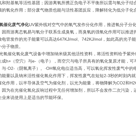
氧和羟基氧等活性基团；因游离氧所携正负电子不平衡所以需与氧分子结
强的氧化作用；部分废气物质也能与活性基团反应，降解转化为低分子化合物
光氧催化废气净化
UV紫外线对空气中的氧气发作分化作用，推进氧分子分
，因而游离态氧易与氧分子联系生成臭氧，而臭氧的强氧化作用可以推进
放电管发作的光子能量可以高达647KJ/mol、742KJ/mol，如此高
小分子物质。
V光氧催化氧化废气设备中增加纳米级其他活性资料，将活性资料给予紫
生成h+（空穴）与e-（电子），而空穴与电子所具有的氧化复原才能，可
）与·O2-（阴氧离子）。·OH氧化电位适当高，可以氧化挥发性废气中
的能量以及纳米活性催化氧化作用下，挥发性废气在短短2-3秒的时刻内
催化作用，以半导体及空气为催化剂，以光为能量，将物降解为CO2和H
。因为在光催化氧化反响过程中无任何增加剂，所以不会发作二次污染，
企业来说使用上是适当的节能环保。