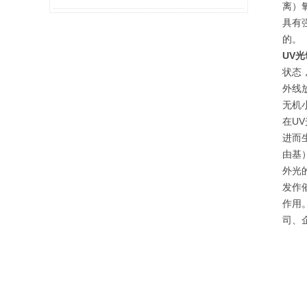
离）
具有
的。
UV
状态
外线
无机
在U
进而
由基
外光
发作
作用
司、