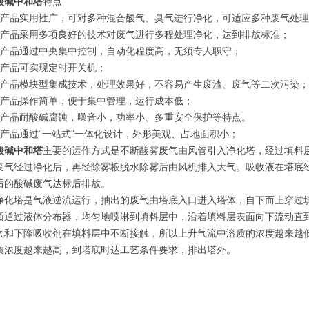
酸碱中和塔
特点
、产品实用性广，可对多种混合酸气、臭气进行净化，可适应多种废气处
、产品采用多项良好的技术对废气进行多程处理净化，达到排放标准；
、产品通过中央集中控制，自动化程度高，无须专人职守；
、产品可实现定时开关机；
、产品模块型集成技术，处理效果好，不容易产生废渣、废气等二次污染；
、产品操作简单，便于集中管理，运行成本低；
、产品耐酸碱腐蚀，噪音小，功率小、多重安全保护等特点。
、产品通过“一站式"一体化设计，外形美观、占地面积小；
酸碱中和塔
主要的运作方式是不断酸雾废气由风管引入净化塔，经过填料
废气经过净化后，再经除雾板脱水除雾后由风机排入大气。吸收液在塔底
后的酸碱废气达标后排放。
净化塔是气液逆流运行，抽出的废气由塔底入口进入塔体，自下而上穿过
顶通过液体分布器，均匀地喷淋到填料层中，沿着填料层表面向下流动直
气和下降吸收剂在填料层中不断接触，所以上升气流中溶质的浓度越来越
质浓度越来越高，到塔底时达工艺条件要求，排出塔外。