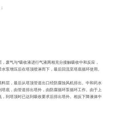
理；
层，废气与*吸收液进行气液两相充分接触吸收中和反应，
经水泵增压后在塔顶喷淋而下，最后回流至塔底循环使用。
填料层，最后从塔顶管道出口经防腐蚀风机排出。中和药水
到塔底，由管道排出塔外，由防腐循环泵循环工作。由于上
低，到塔顶时已达到吸收要求后排出塔外。相反下降液体中