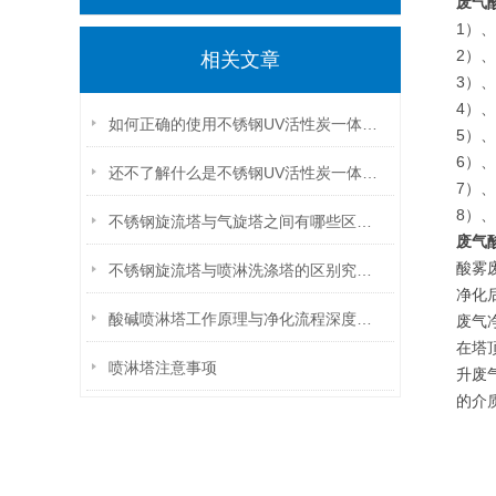
废气
1）
2）
相关文章
3）
4）
如何正确的使用不锈钢UV活性炭一体化设备呢？看看本篇吧
5）
6）
还不了解什么是不锈钢UV活性炭一体化设备就不要错过本篇
7）
8）
不锈钢旋流塔与气旋塔之间有哪些区别你知道么？
废气
酸雾
不锈钢旋流塔与喷淋洗涤塔的区别究竟在哪里
净化
酸碱喷淋塔工作原理与净化流程深度解析
废气
在塔
喷淋塔注意事项
升废
的介