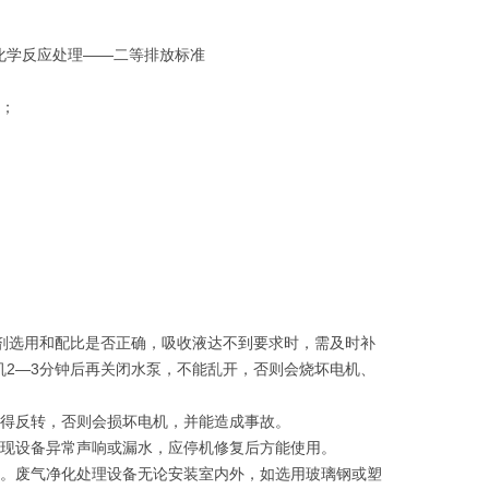
化学反应处理——二等排放标准
理；
药剂选用和配比是否正确，吸收液达不到要求时，需及时补
2—3分钟后再关闭水泵，不能乱开，否则会烧坏电机、
不得反转，否则会损坏电机，并能造成事故。
发现设备异常声响或漏水，应停机修复后方能使用。
潮。废气净化处理设备无论安装室内外，如选用玻璃钢或塑