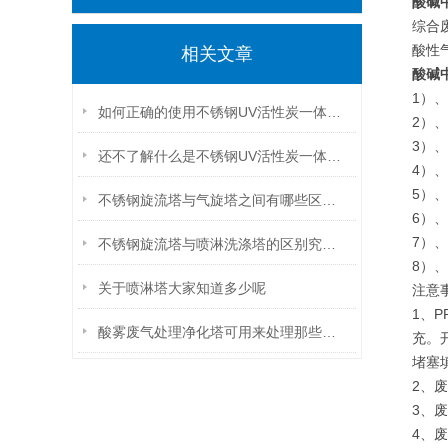
酸碱
综合
酸性
相关文章
酸碱
1）
如何正确的使用不锈钢UV活性炭一体化设备呢？看看本篇吧
2）
3）
还不了解什么是不锈钢UV活性炭一体化设备就不要错过本篇
4）
5）
不锈钢旋流塔与气旋塔之间有哪些区别你知道么？
6）
7）
不锈钢旋流塔与喷淋洗涤塔的区别究竟在哪里
8）
关于喷淋塔大家知道多少呢
注意
1、
酸雾废气处理净化塔可用来处理那些工业气体呢
充。
堵塞
2、
3、
4、