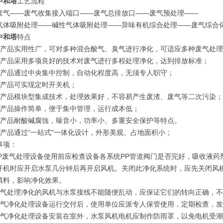
中和塔
工艺流程
废气——废气收集接入端口——废气总排放口——废气预处理——
气体吸附处理——碱性气体吸附处理——异味有机综合处理——废气综合
中和塔
特点
、产品实用性广，可对多种混合酸气、臭气进行净化，可适应多种废气处
、产品采用多项良好的技术对废气进行多程处理净化，达到排放标准；
、产品通过中央集中控制，自动化程度高，无须专人职守；
、产品可实现定时开关机；
、产品模块型集成技术，处理效果好，不容易产生废渣、废气等二次污染；
、产品操作简单，便于集中管理，运行成本低；
、产品耐酸碱腐蚀，噪音小，功率小、多重安全保护等特点。
、产品通过“一站式"一体化设计，外形美观、占地面积小；
事项：
PP废气处理设备使用前应检查设备各系统PP管道阀门是否完好，吸收液
开机时应开启水泵几分钟后再开启风机。关闭此净化系统时，应先关闭风机
填料，影响净化效果。
废气处理净化的风机与水泵接线不能随便乱动，应保证它们的转向正确，
废气净化处理设备运行交付后，使用单位应派专人保管使用，定期检查，
废气净化处理设备安装在室外，水泵风机电机应制作防雨罩，以免电机受