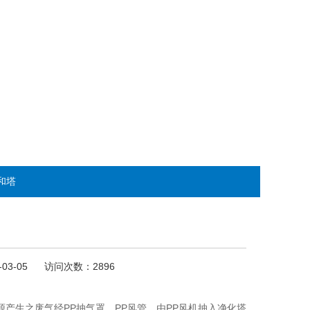
和塔
-03-05 访问次数：2896
源产生之废气经PP抽气罩、PP风管，由PP风机抽入净化塔