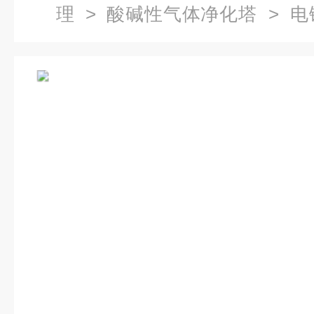
理
>
酸碱性气体净化塔
> 电
塔