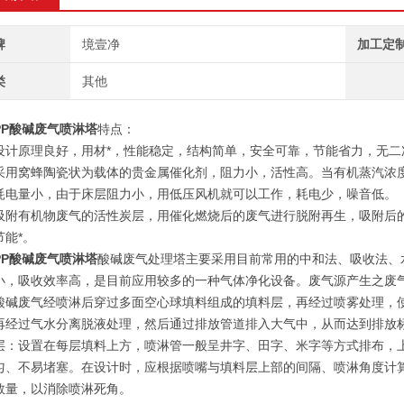
牌
境壹净
加工定
类
其他
PP酸碱废气喷淋塔
特点：
设计原理良好，用材*，性能稳定，结构简单，安全可靠，节能省力，无二
采用窝蜂陶瓷状为载体的贵金属催化剂，阻力小，活性高。当有机蒸汽浓
耗电量小，由于床层阻力小，用低压风机就可以工作，耗电少，噪音低。
吸附有机物废气的活性炭层，用催化燃烧后的废气进行脱附再生，吸附后
节能*。
PP酸碱废气喷淋塔
酸碱废气处理塔主要采用目前常用的中和法、吸收法、
小，吸收效率高，是目前应用较多的一种气体净化设备。废气源产生之废
酸碱废气经喷淋后穿过多面空心球填料组成的填料层，再经过喷雾处理，
再经过气水分离脱液处理，然后通过排放管道排入大气中，从而达到排放
层：设置在每层填料上方，喷淋管一般呈井字、田字、米字等方式排布，
匀、不易堵塞。在设计时，应根据喷嘴与填料层上部的间隔、喷淋角度计
数量，以消除喷淋死角。