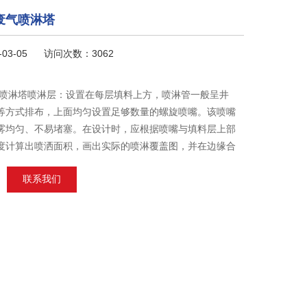
废气喷淋塔
-03-05 访问次数：3062
气喷淋塔喷淋层：设置在每层填料上方，喷淋管一般呈井
等方式排布，上面均匀设置足够数量的螺旋喷嘴。该喷嘴
雾均匀、不易堵塞。在设计时，应根据喷嘴与填料层上部
度计算出喷洒面积，画出实际的喷淋覆盖图，并在边缘合
，以消除喷淋死角。
联系我们