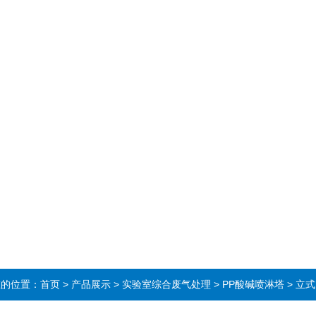
在的位置：
首页
>
产品展示
>
实验室综合废气处理
>
PP酸碱喷淋塔
> 立