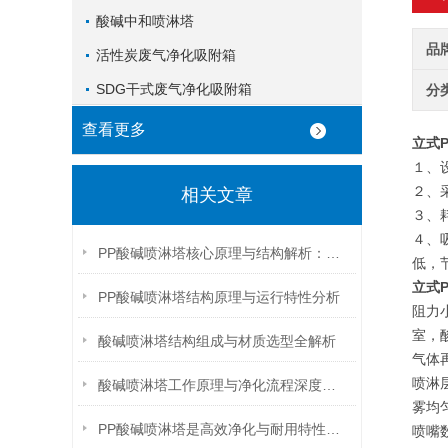
酸碱中和喷淋塔
品
活性炭废气净化吸附箱
SDG干式废气净化吸附箱
分
查看更多
立式
１、
２、
相关文章
３、
４、
PP酸碱喷淋塔核心原理与结构解析：气液逆向接触的高效净化机制
低，
立式
PP酸碱喷淋塔结构原理与运行特性分析
阻力
室，
酸碱喷淋塔结构组成与材质选型全解析
气体
喷淋
酸碱喷淋塔工作原理与净化流程深度解析
雾均
PP酸碱喷淋塔是高效净化与耐用特性的协同创新
喷嘴