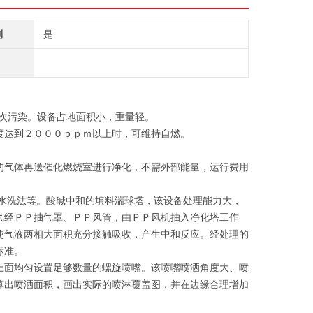
制
是
次污染。设备占地面积小，重量轻。
度达到２０００ｐｐｍ以上时，可维持自燃。
的气体再送催化燃烧室进行净化，不需外部能量，运行费用
水洗法等。酸碱中和的填料湍球塔，该设备处理能力大，
气经ＰＰ抽气罩、ＰＰ风管，由ＰＰ风机抽入净化塔工作
使气液两相大面积充分接触吸收，产生中和反应。经处理的
标准。
上面均匀设置足够数量的螺旋喷嘴。该喷嘴喷洒角度大、喷
算出喷洒面积，画出实际的喷淋覆盖图，并在边缘合理增加