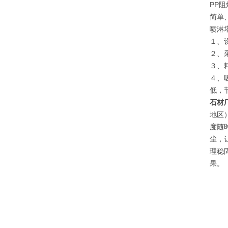
PP
简单
喷淋
１、
２、
３、
４、
低，
石材
地区
度随
尘，
理稳
果。