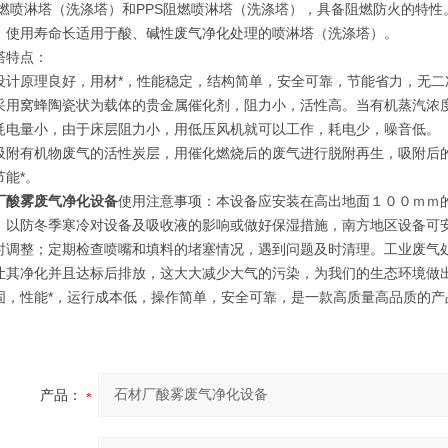
阻燃喷淋塔（洗涤塔）和PPS阻燃喷淋塔（洗涤塔），具备阻燃防火的特
、使用寿命长适用于酸、碱性废气净化处理的喷淋塔（洗涤塔）。
塔特点：
设计原理良好，用材*，性能稳定，结构简单，安全可靠，节能省力，无二
采用窝蜂陶瓷状为载体的贵金属催化剂，阻力小，活性高。当有机蒸汽浓
耗电量小，由于床层阻力小，用低压风机就可以工作，耗电少，噪音低。
吸附有机物废气的活性炭层，用催化燃烧后的废气进行脱附再生，吸附后
节能*。
厂酸雾废气净化设备
使用注意事项：本设备应安装在高出地面１００ｍｍ
）以防冬季寒冷对设备及吸收液的影响或做好保湿措施，南方地区设备可
时调整；定期检查喷嘴和填料的堵塞情况，遇到问题及时清理。工业废气
让其净化并且达标后排放，这大大减少大气的污染，为我们的生态环境做
固，性能*，运行成本低，操作简单，安全可靠，是一款高质量高品质的
产品：