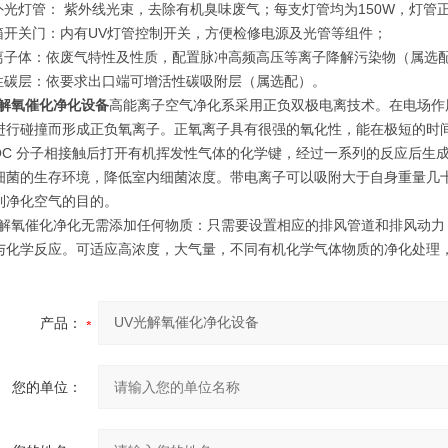
紫外光灯管： 紫外线光束，去除有机臭味废气；每支灯管均为150W，灯管正常寿
电箱开关门：内有UV灯管控制开关，方便检修电源及光管等组件；
等离子体：依废气特性及性质，配置脉冲高频高压等离子降解污染物（属选
活性碳层：依要求出口端可增活性碳吸附层（属选配）。
光解氧催化净化设备
高能离子空气净化系采用正负双极电离技术。在电场作
进行碰撞而形成正负氧离子。正氧离子具有很强的氧化性，能在极短的时
VOC 分子相接触后打开有机挥发性气体的化学键，经过一系列的反应后
细菌的生存环境，降低室内细菌浓度。带电离子可以吸附大于自身重量几
到净化空气的目的。
光解氧催化净化无需添加任何物质：只需要设置相应的排风管道和排风动
与化学反应。可适应高浓度，大气量，不同有机化学气体物质的净化处理，
产品：
您的单位：