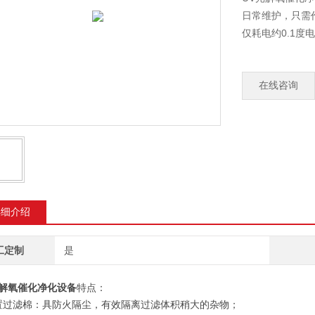
日常维护，只需
仅耗电约0.1度
在线咨询
详细介绍
工定制
是
光解氧催化净化设备
特点：
前置过滤棉：具防火隔尘，有效隔离过滤体积稍大的杂物；