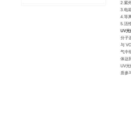
2.
3.
4.
5.
UV
分子
与 
气中
体达
UV
质参