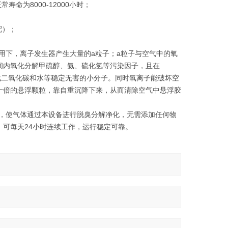
命为8000-12000小时；
配）；
用下，离子发生器产生大量的a粒子；a粒子与空气中的氧
间内氧化分解甲硫醇、氨、硫化氢等污染因子，且在
生成二氧化碳和水等稳定无害的小分子。同时氧离子能破坏空
十倍的悬浮颗粒，靠自重沉降下来，从而清除空气中悬浮胶
力，使气体通过本设备进行脱臭分解净化，无需添加任何物
可每天24小时连续工作，运行稳定可靠。